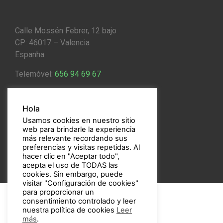
Calle Mossén Febrer, 12 bajo
CP: 46017 – Valencia
Espanha
Telemóvel:
656 94 69 67
Email:
bulbos@bulbos.eu
Hola
Usamos cookies en nuestro sitio
web para brindarle la experiencia
más relevante recordando sus
preferencias y visitas repetidas. Al
hacer clic en "Aceptar todo",
acepta el uso de TODAS las
cookies. Sin embargo, puede
visitar "Configuración de cookies"
para proporcionar un
consentimiento controlado y leer
nuestra política de cookies
Leer
más
.