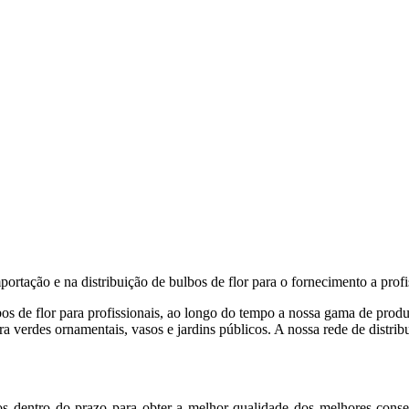
rtação e na distribuição de bulbos de flor para o fornecimento a profi
 de flor para profissionais, ao longo do tempo a nossa gama de produt
ara verdes ornamentais, vasos e jardins públicos. A nossa rede de distr
s dentro do prazo para obter a melhor qualidade dos melhores conser