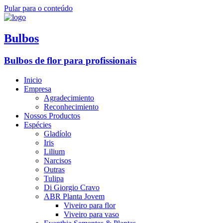
Pular para o conteúdo
Bulbos
Bulbos de flor para profissionais
Inicio
Empresa
Agradecimiento
Reconhecimiento
Nossos Productos
Espécies
Gladíolo
Iris
Lilium
Narcisos
Outras
Tulipa
Di Giorgio Cravo
ABR Planta Jovem
Viveiro para flor
Viveiro para vaso