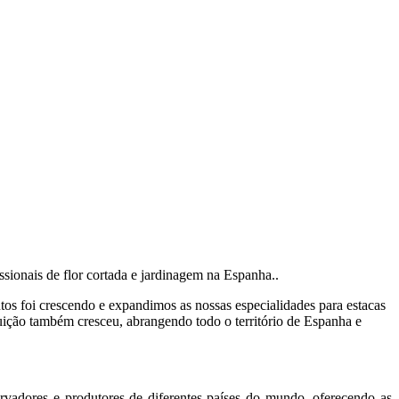
ssionais de flor cortada e jardinagem na Espanha..
os foi crescendo e expandimos as nossas especialidades para estacas
ibuição também cresceu, abrangendo todo o território de Espanha e
vadores e produtores de diferentes países do mundo, oferecendo as