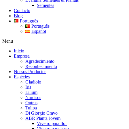
Evanthia Sementes & Plantas
Sementes
Contacto
Blog
Português
Português
Español
Menu
Inicio
Empresa
Agradecimiento
Reconhecimiento
Nossos Productos
Espécies
Gladíolo
Iris
Lilium
Narcisos
Outras
Tulipa
Di Giorgio Cravo
ABR Planta Jovem
Viveiro para flor
Viveiro para vaso