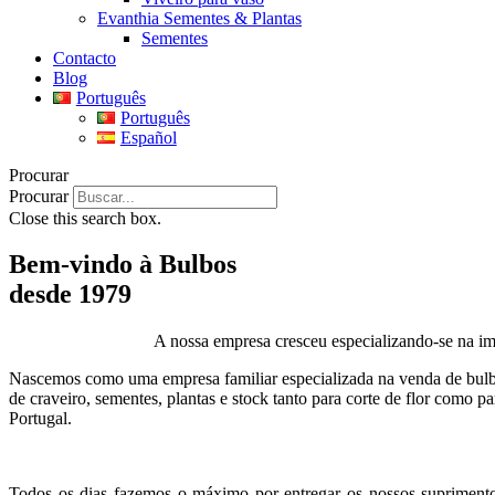
Evanthia Sementes & Plantas
Sementes
Contacto
Blog
Português
Português
Español
Procurar
Procurar
Close this search box.
Bem-vindo à Bulbos
desde 1979
A nossa empresa cresceu especializando-se na impo
Nascemos como uma empresa familiar especializada na venda de bulbos
de craveiro, sementes, plantas e stock tanto para corte de flor como p
Portugal.
Todos os dias fazemos o máximo por entregar os nossos suprimento