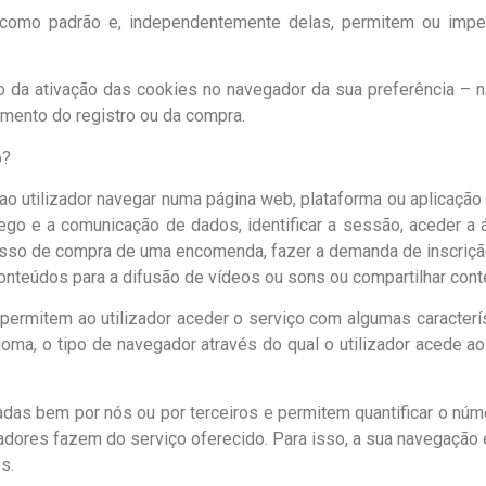
 como padrão e, independentemente delas, permitem ou imp
da ativação das cookies no navegador da sua preferência – n
ento do registro ou da compra.
b?
o utilizador navegar numa página web, plataforma ou aplicação e
fego e a comunicação de dados, identificar a sessão, aceder a
o de compra de uma encomenda, fazer a demanda de inscrição o
onteúdos para a difusão de vídeos ou sons ou compartilhar cont
permitem ao utilizador aceder o serviço com algumas caracterí
idioma, o tipo de navegador através do qual o utilizador acede a
adas bem por nós ou por terceiros e permitem quantificar o núm
izadores fazem do serviço oferecido. Para isso, a sua navegação 
s.