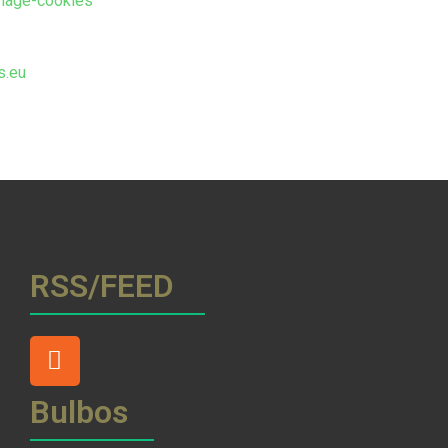
anage-cookies
s.eu
RSS/FEED
Bulbos