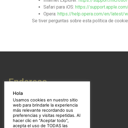
Internet Explorer:
https://support.micros
Safari para iOS:
https://support.apple.c
Opera:
https://help.opera.com/en/latest
Se tiver perguntas sobre esta política de cooki
Endereço
Hola
Usamos cookies en nuestro sitio
web para brindarle la experiencia
Calle Mossén Febrer, 12 bajo
más relevante recordando sus
CP: 46017 – Valencia
preferencias y visitas repetidas. Al
hacer clic en "Aceptar todo",
Espanha
acepta el uso de TODAS las