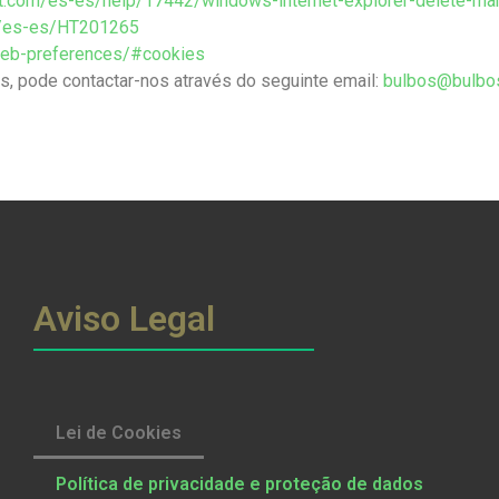
oft.com/es-es/help/17442/windows-internet-explorer-delete-m
om/es-es/HT201265
/web-preferences/#cookies
es, pode contactar-nos através do seguinte email:
bulbos@bulbo
Aviso Legal
Lei de Cookies
Política de privacidade e proteção de dados