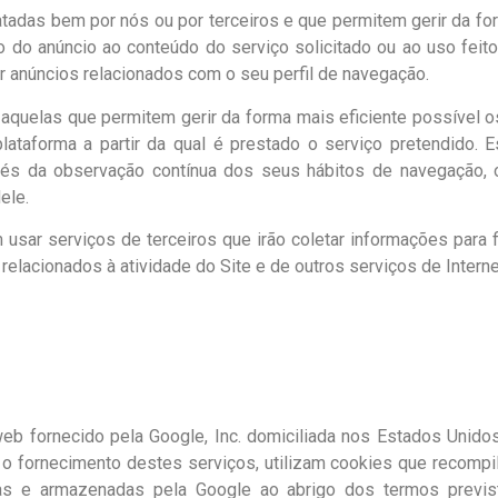
ratadas bem por nós ou por terceiros e que permitem gerir da fo
do do anúncio ao conteúdo do serviço solicitado ou ao uso feit
r anúncios relacionados com o seu perfil de navegação.
aquelas que permitem gerir da forma mais eficiente possível os
 plataforma a partir da qual é prestado o serviço pretendido
avés da observação contínua dos seus hábitos de navegação, 
ele.
sar serviços de terceiros que irão coletar informações para fin
 relacionados à atividade do Site e de outros serviços de Interne
 web fornecido pela Google, Inc. domiciliada nos Estados Uni
a o fornecimento destes serviços, utilizam cookies que recompi
adas e armazenadas pela Google ao abrigo dos termos previ