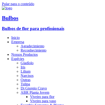
Pular para o conteúdo
Bulbos
Bulbos de flor para profissionais
Inicio
Empresa
Agradecimiento
Reconhecimiento
Nossos Productos
Espécies
Gladíolo
Iris
Lilium
Narcisos
Outras
Tulipa
Di Giorgio Cravo
ABR Planta Jovem
Viveiro para flor
Viveiro para vaso