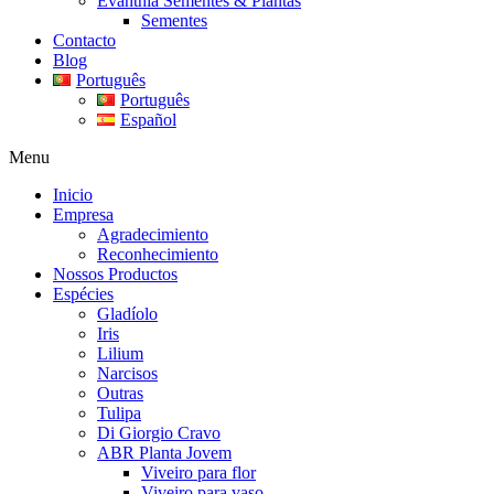
Evanthia Sementes & Plantas
Sementes
Contacto
Blog
Português
Português
Español
Menu
Inicio
Empresa
Agradecimiento
Reconhecimiento
Nossos Productos
Espécies
Gladíolo
Iris
Lilium
Narcisos
Outras
Tulipa
Di Giorgio Cravo
ABR Planta Jovem
Viveiro para flor
Viveiro para vaso