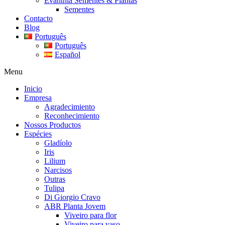
Evanthia Sementes & Plantas
Sementes
Contacto
Blog
Português
Português
Español
Menu
Inicio
Empresa
Agradecimiento
Reconhecimiento
Nossos Productos
Espécies
Gladíolo
Iris
Lilium
Narcisos
Outras
Tulipa
Di Giorgio Cravo
ABR Planta Jovem
Viveiro para flor
Viveiro para vaso