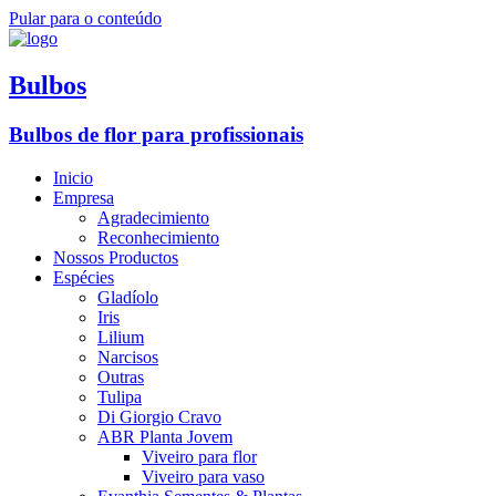
Pular para o conteúdo
Bulbos
Bulbos de flor para profissionais
Inicio
Empresa
Agradecimiento
Reconhecimiento
Nossos Productos
Espécies
Gladíolo
Iris
Lilium
Narcisos
Outras
Tulipa
Di Giorgio Cravo
ABR Planta Jovem
Viveiro para flor
Viveiro para vaso