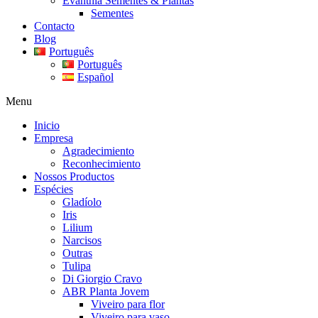
Evanthia Sementes & Plantas
Sementes
Contacto
Blog
Português
Português
Español
Menu
Inicio
Empresa
Agradecimiento
Reconhecimiento
Nossos Productos
Espécies
Gladíolo
Iris
Lilium
Narcisos
Outras
Tulipa
Di Giorgio Cravo
ABR Planta Jovem
Viveiro para flor
Viveiro para vaso