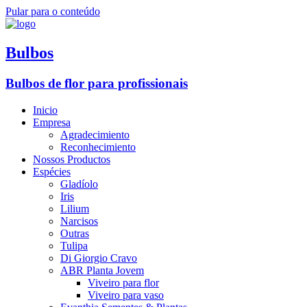
Pular para o conteúdo
Bulbos
Bulbos de flor para profissionais
Inicio
Empresa
Agradecimiento
Reconhecimiento
Nossos Productos
Espécies
Gladíolo
Iris
Lilium
Narcisos
Outras
Tulipa
Di Giorgio Cravo
ABR Planta Jovem
Viveiro para flor
Viveiro para vaso