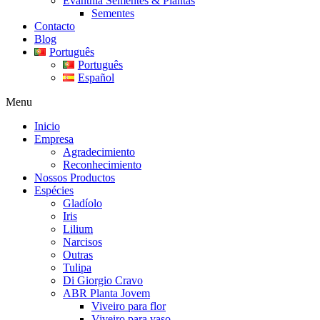
Evanthia Sementes & Plantas
Sementes
Contacto
Blog
Português
Português
Español
Menu
Inicio
Empresa
Agradecimiento
Reconhecimiento
Nossos Productos
Espécies
Gladíolo
Iris
Lilium
Narcisos
Outras
Tulipa
Di Giorgio Cravo
ABR Planta Jovem
Viveiro para flor
Viveiro para vaso