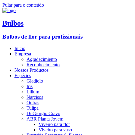
Pular para o conteúdo
Bulbos
Bulbos de flor para profissionais
Inicio
Empresa
Agradecimiento
Reconhecimiento
Nossos Productos
Espécies
Gladíolo
Iris
Lilium
Narcisos
Outras
Tulipa
Di Giorgio Cravo
ABR Planta Jovem
Viveiro para flor
Viveiro para vaso