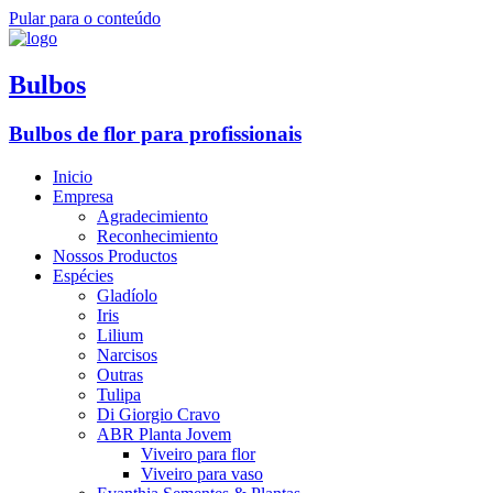
Pular para o conteúdo
Bulbos
Bulbos de flor para profissionais
Inicio
Empresa
Agradecimiento
Reconhecimiento
Nossos Productos
Espécies
Gladíolo
Iris
Lilium
Narcisos
Outras
Tulipa
Di Giorgio Cravo
ABR Planta Jovem
Viveiro para flor
Viveiro para vaso