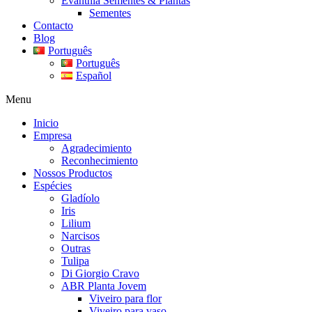
Evanthia Sementes & Plantas
Sementes
Contacto
Blog
Português
Português
Español
Menu
Inicio
Empresa
Agradecimiento
Reconhecimiento
Nossos Productos
Espécies
Gladíolo
Iris
Lilium
Narcisos
Outras
Tulipa
Di Giorgio Cravo
ABR Planta Jovem
Viveiro para flor
Viveiro para vaso