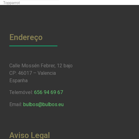
Topparrot
Endereço
Calle Mossén Febrer, 12 bajo
CP: 46017 – Valencia
Espanha
Telemóvel:
656 94 69 67
Email:
bulbos@bulbos.eu
Aviso Legal