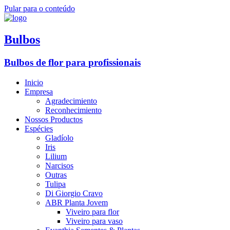
Pular para o conteúdo
Bulbos
Bulbos de flor para profissionais
Inicio
Empresa
Agradecimiento
Reconhecimiento
Nossos Productos
Espécies
Gladíolo
Iris
Lilium
Narcisos
Outras
Tulipa
Di Giorgio Cravo
ABR Planta Jovem
Viveiro para flor
Viveiro para vaso