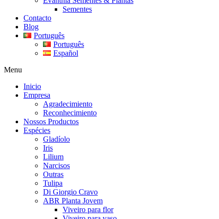
Evanthia Sementes & Plantas
Sementes
Contacto
Blog
Português
Português
Español
Menu
Inicio
Empresa
Agradecimiento
Reconhecimiento
Nossos Productos
Espécies
Gladíolo
Iris
Lilium
Narcisos
Outras
Tulipa
Di Giorgio Cravo
ABR Planta Jovem
Viveiro para flor
Viveiro para vaso