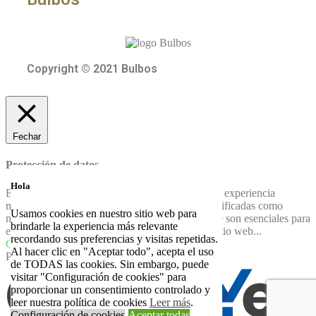
Copyright © 2021 Bulbos
Fechar
Protección de datos
Hola
ES:Este sitio web utiliza cookies para mejorar su experiencia
mientras navega por él. De ellas, las cookies clasificadas como
Usamos cookies en nuestro sitio web para
necesarias se almacenan en su navegador, ya que son esenciales para
brindarle la experiencia más relevante
el funcionamiento de las funciones básicas del sitio web
...
recordando sus preferencias y visitas repetidas.
GUARDAR E ACEITAR
Al hacer clic en "Aceptar todo", acepta el uso
Powered by
de TODAS las cookies. Sin embargo, puede
visitar "Configuración de cookies" para
proporcionar un consentimiento controlado y
leer nuestra política de cookies
Leer más
.
Configuración de cookies
Aceptar todas