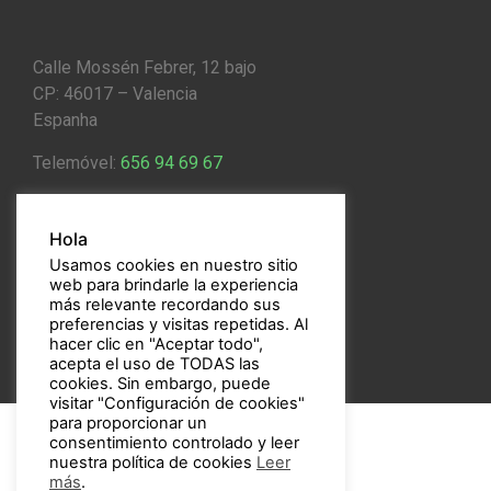
Calle Mossén Febrer, 12 bajo
CP: 46017 – Valencia
Espanha
Telemóvel:
656 94 69 67
Email:
bulbos@bulbos.eu
Hola
Usamos cookies en nuestro sitio
web para brindarle la experiencia
más relevante recordando sus
preferencias y visitas repetidas. Al
hacer clic en "Aceptar todo",
acepta el uso de TODAS las
cookies. Sin embargo, puede
visitar "Configuración de cookies"
para proporcionar un
consentimiento controlado y leer
nuestra política de cookies
Leer
más
.