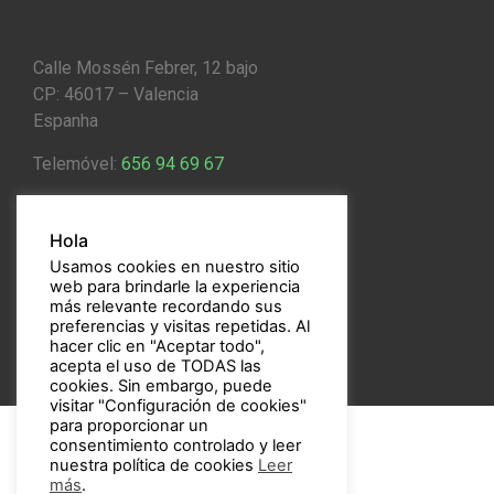
Calle Mossén Febrer, 12 bajo
CP: 46017 – Valencia
Espanha
Telemóvel:
656 94 69 67
Email:
bulbos@bulbos.eu
Hola
Usamos cookies en nuestro sitio
web para brindarle la experiencia
más relevante recordando sus
preferencias y visitas repetidas. Al
hacer clic en "Aceptar todo",
acepta el uso de TODAS las
cookies. Sin embargo, puede
visitar "Configuración de cookies"
para proporcionar un
consentimiento controlado y leer
nuestra política de cookies
Leer
más
.