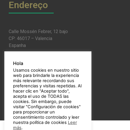
Endereço
Calle Mossén Febrer, 12 bajo
CP: 46017 – Valencia
Espanha
Telemóvel:
656 94 69 67
Hola
Email:
bulbos@bulbos.eu
Usamos cookies en nuestro sitio
web para brindarle la experiencia
más relevante recordando sus
preferencias y visitas repetidas. Al
hacer clic en "Aceptar todo",
acepta el uso de TODAS las
cookies. Sin embargo, puede
visitar "Configuración de cookies"
para proporcionar un
consentimiento controlado y leer
nuestra política de cookies
Leer
más
.