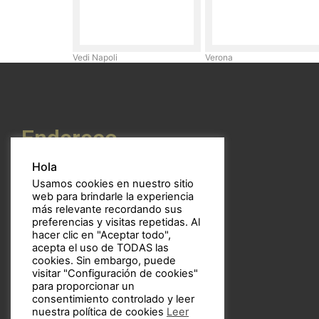
Vedi Napoli
Verona
Endereço
Hola
Usamos cookies en nuestro sitio
web para brindarle la experiencia
Calle Mossén Febrer, 12 bajo
más relevante recordando sus
CP: 46017 – Valencia
preferencias y visitas repetidas. Al
hacer clic en "Aceptar todo",
Espanha
acepta el uso de TODAS las
cookies. Sin embargo, puede
Telemóvel:
656 94 69 67
visitar "Configuración de cookies"
para proporcionar un
Email:
bulbos@bulbos.eu
consentimiento controlado y leer
nuestra política de cookies
Leer