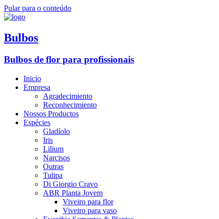
Pular para o conteúdo
Bulbos
Bulbos de flor para profissionais
Inicio
Empresa
Agradecimiento
Reconhecimiento
Nossos Productos
Espécies
Gladíolo
Iris
Lilium
Narcisos
Outras
Tulipa
Di Giorgio Cravo
ABR Planta Jovem
Viveiro para flor
Viveiro para vaso