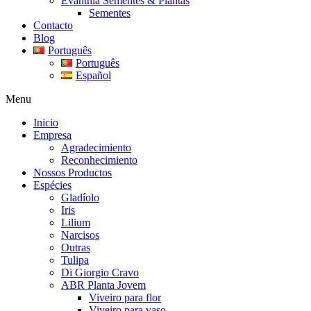
Evanthia Sementes & Plantas
Sementes
Contacto
Blog
Português
Português
Español
Menu
Inicio
Empresa
Agradecimiento
Reconhecimiento
Nossos Productos
Espécies
Gladíolo
Iris
Lilium
Narcisos
Outras
Tulipa
Di Giorgio Cravo
ABR Planta Jovem
Viveiro para flor
Viveiro para vaso