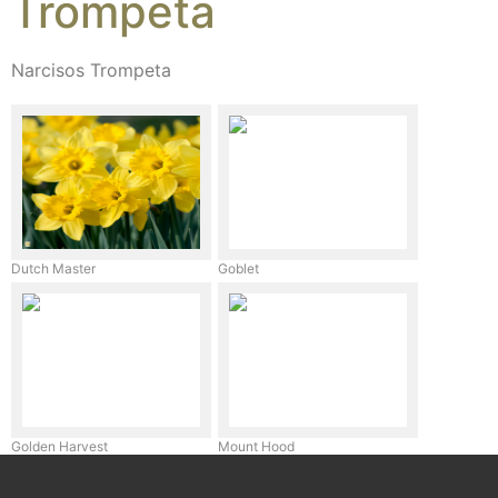
Trompeta
Narcisos Trompeta
Dutch Master
Goblet
Golden Harvest
Mount Hood