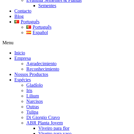
Evanthia Sementes & Plantas
Sementes
Contacto
Blog
Português
Português
Español
Menu
Inicio
Empresa
Agradecimiento
Reconhecimiento
Nossos Productos
Espécies
Gladíolo
Iris
Lilium
Narcisos
Outras
Tulipa
Di Giorgio Cravo
ABR Planta Jovem
Viveiro para flor
Viveiro para vaso