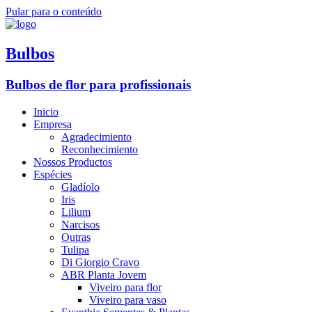
Pular para o conteúdo
Bulbos
Bulbos de flor para profissionais
Inicio
Empresa
Agradecimiento
Reconhecimiento
Nossos Productos
Espécies
Gladíolo
Iris
Lilium
Narcisos
Outras
Tulipa
Di Giorgio Cravo
ABR Planta Jovem
Viveiro para flor
Viveiro para vaso