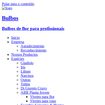
Pular para o conteúdo
Bulbos
Bulbos de flor para profissionais
Inicio
Empresa
Agradecimiento
Reconhecimiento
Nossos Productos
Espécies
Gladíolo
Iris
Lilium
Narcisos
Outras
Tulipa
Di Giorgio Cravo
ABR Planta Jovem
Viveiro para flor
Viveiro para vaso