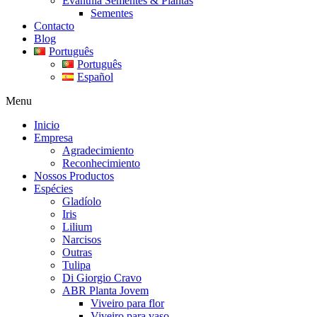
Evanthia Sementes & Plantas
Sementes
Contacto
Blog
Português
Português
Español
Menu
Inicio
Empresa
Agradecimiento
Reconhecimiento
Nossos Productos
Espécies
Gladíolo
Iris
Lilium
Narcisos
Outras
Tulipa
Di Giorgio Cravo
ABR Planta Jovem
Viveiro para flor
Viveiro para vaso