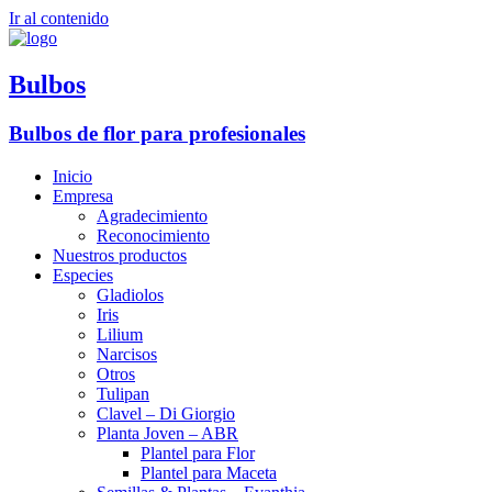
Ir al contenido
Bulbos
Bulbos de flor para profesionales
Inicio
Empresa
Agradecimiento
Reconocimiento
Nuestros productos
Especies
Gladiolos
Iris
Lilium
Narcisos
Otros
Tulipan
Clavel – Di Giorgio
Planta Joven – ABR
Plantel para Flor
Plantel para Maceta