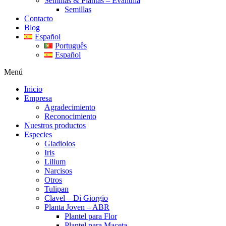
Semillas & Plantas – Evanthia
Semillas
Contacto
Blog
Español
Português
Español
Menú
Inicio
Empresa
Agradecimiento
Reconocimiento
Nuestros productos
Especies
Gladiolos
Iris
Lilium
Narcisos
Otros
Tulipan
Clavel – Di Giorgio
Planta Joven – ABR
Plantel para Flor
Plantel para Maceta