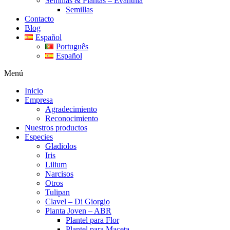
Semillas & Plantas – Evanthia
Semillas
Contacto
Blog
Español
Português
Español
Menú
Inicio
Empresa
Agradecimiento
Reconocimiento
Nuestros productos
Especies
Gladiolos
Iris
Lilium
Narcisos
Otros
Tulipan
Clavel – Di Giorgio
Planta Joven – ABR
Plantel para Flor
Plantel para Maceta