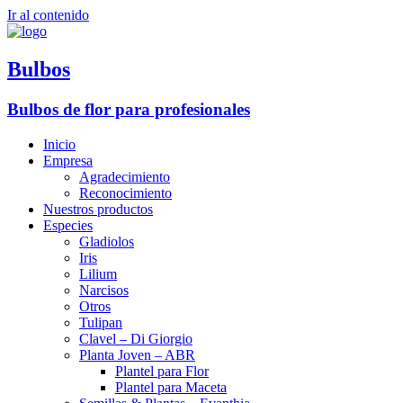
Ir al contenido
Bulbos
Bulbos de flor para profesionales
Inicio
Empresa
Agradecimiento
Reconocimiento
Nuestros productos
Especies
Gladiolos
Iris
Lilium
Narcisos
Otros
Tulipan
Clavel – Di Giorgio
Planta Joven – ABR
Plantel para Flor
Plantel para Maceta