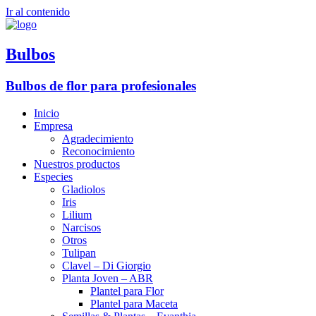
Ir al contenido
Bulbos
Bulbos de flor para profesionales
Inicio
Empresa
Agradecimiento
Reconocimiento
Nuestros productos
Especies
Gladiolos
Iris
Lilium
Narcisos
Otros
Tulipan
Clavel – Di Giorgio
Planta Joven – ABR
Plantel para Flor
Plantel para Maceta