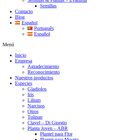
Semillas & Plantas – Evanthia
Semillas
Contacto
Blog
Español
Português
Español
Menú
Inicio
Empresa
Agradecimiento
Reconocimiento
Nuestros productos
Especies
Gladiolos
Iris
Lilium
Narcisos
Otros
Tulipan
Clavel – Di Giorgio
Planta Joven – ABR
Plantel para Flor
Plantel para Maceta