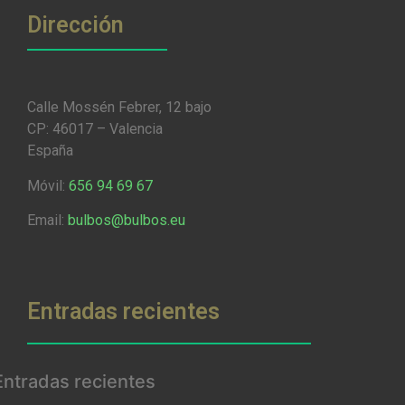
Dirección
Calle Mossén Febrer, 12 bajo
CP: 46017 – Valencia
España
Móvil:
656 94 69 67
Email:
bulbos@bulbos.eu
Entradas recientes
Entradas recientes