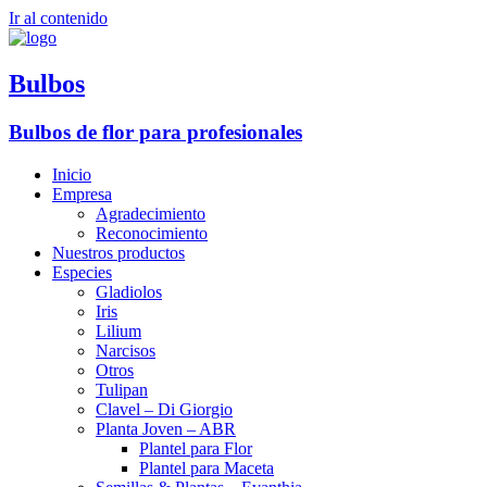
Ir al contenido
Bulbos
Bulbos de flor para profesionales
Inicio
Empresa
Agradecimiento
Reconocimiento
Nuestros productos
Especies
Gladiolos
Iris
Lilium
Narcisos
Otros
Tulipan
Clavel – Di Giorgio
Planta Joven – ABR
Plantel para Flor
Plantel para Maceta