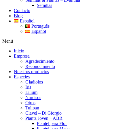
Semillas & Plantas – Evanthia
Semillas
Contacto
Blog
Español
Português
Español
Menú
Inicio
Empresa
Agradecimiento
Reconocimiento
Nuestros productos
Especies
Gladiolos
Iris
Lilium
Narcisos
Otros
Tulipan
Clavel – Di Giorgio
Planta Joven – ABR
Plantel para Flor
Plantel para Maceta