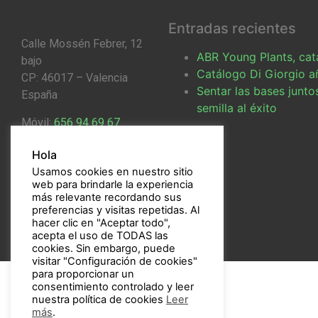
Entradas recientes
Calle Mossén Febrer, 12
ABR Young Plants, ca
bajo
Catálogo Di Giorgio a
CP: 46017 – Valencia
Sentar las bases junto
España
semilla al éxito
Móvil:
656 94 69 67
Email:
bulbos@bulbos.eu
Hola
Usamos cookies en nuestro sitio
web para brindarle la experiencia
más relevante recordando sus
preferencias y visitas repetidas. Al
hacer clic en "Aceptar todo",
acepta el uso de TODAS las
cookies. Sin embargo, puede
visitar "Configuración de cookies"
para proporcionar un
consentimiento controlado y leer
nuestra política de cookies
Leer
más
.