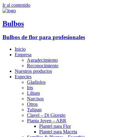
Ir al contenido
Bulbos
Bulbos de flor para profesionales
Inicio
Empresa
Agradecimiento
Reconocimiento
Nuestros productos
Especies
Gladiolos
Iris
Lilium
Narcisos
Otros
Tulipan
Clavel – Di Giorgio
Planta Joven – ABR
Plantel para Flor
Plantel para Maceta