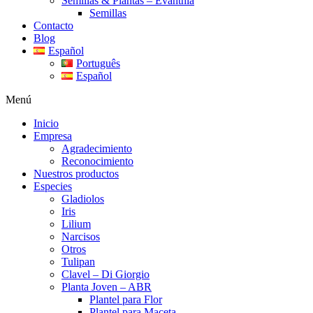
Semillas & Plantas – Evanthia
Semillas
Contacto
Blog
Español
Português
Español
Menú
Inicio
Empresa
Agradecimiento
Reconocimiento
Nuestros productos
Especies
Gladiolos
Iris
Lilium
Narcisos
Otros
Tulipan
Clavel – Di Giorgio
Planta Joven – ABR
Plantel para Flor
Plantel para Maceta