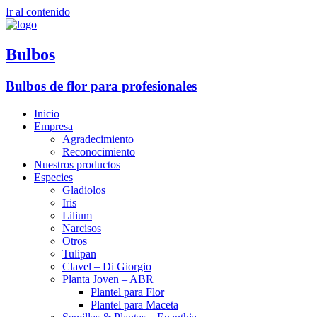
Ir al contenido
Bulbos
Bulbos de flor para profesionales
Inicio
Empresa
Agradecimiento
Reconocimiento
Nuestros productos
Especies
Gladiolos
Iris
Lilium
Narcisos
Otros
Tulipan
Clavel – Di Giorgio
Planta Joven – ABR
Plantel para Flor
Plantel para Maceta