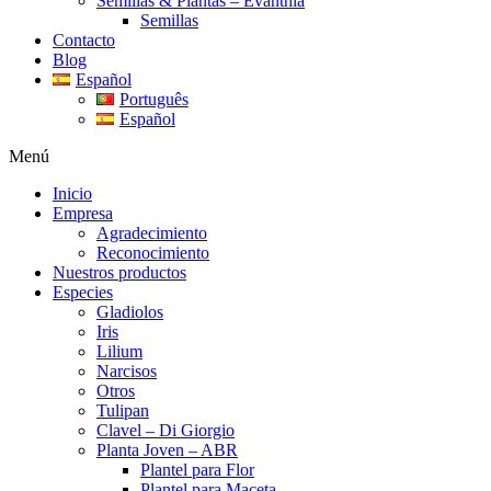
Semillas & Plantas – Evanthia
Semillas
Contacto
Blog
Español
Português
Español
Menú
Inicio
Empresa
Agradecimiento
Reconocimiento
Nuestros productos
Especies
Gladiolos
Iris
Lilium
Narcisos
Otros
Tulipan
Clavel – Di Giorgio
Planta Joven – ABR
Plantel para Flor
Plantel para Maceta