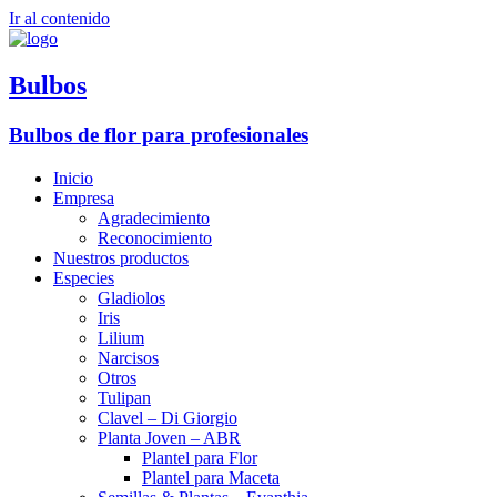
Ir al contenido
Bulbos
Bulbos de flor para profesionales
Inicio
Empresa
Agradecimiento
Reconocimiento
Nuestros productos
Especies
Gladiolos
Iris
Lilium
Narcisos
Otros
Tulipan
Clavel – Di Giorgio
Planta Joven – ABR
Plantel para Flor
Plantel para Maceta