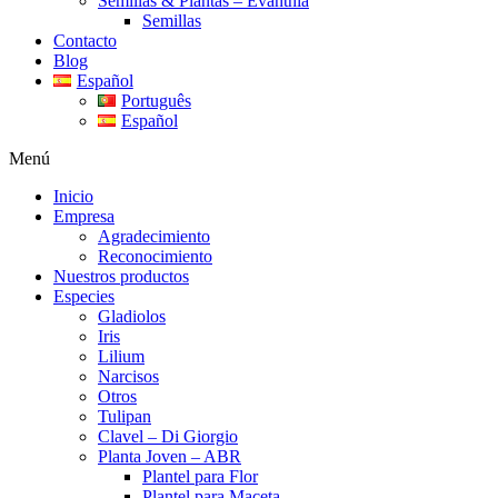
Semillas & Plantas – Evanthia
Semillas
Contacto
Blog
Español
Português
Español
Menú
Inicio
Empresa
Agradecimiento
Reconocimiento
Nuestros productos
Especies
Gladiolos
Iris
Lilium
Narcisos
Otros
Tulipan
Clavel – Di Giorgio
Planta Joven – ABR
Plantel para Flor
Plantel para Maceta