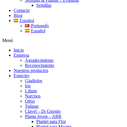
Semillas & Plantas – Evanthia
Semillas
Contacto
Blog
Español
Português
Español
Menú
Inicio
Empresa
Agradecimiento
Reconocimiento
Nuestros productos
Especies
Gladiolos
Iris
Lilium
Narcisos
Otros
Tulipan
Clavel – Di Giorgio
Planta Joven – ABR
Plantel para Flor
Plantel para Maceta