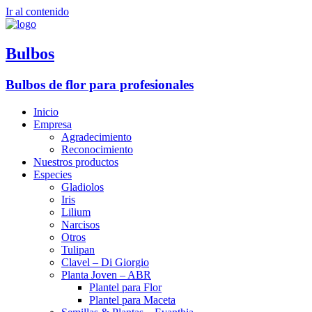
Ir al contenido
Bulbos
Bulbos de flor para profesionales
Inicio
Empresa
Agradecimiento
Reconocimiento
Nuestros productos
Especies
Gladiolos
Iris
Lilium
Narcisos
Otros
Tulipan
Clavel – Di Giorgio
Planta Joven – ABR
Plantel para Flor
Plantel para Maceta