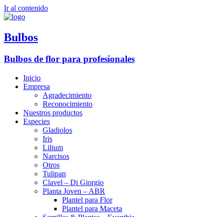
Ir al contenido
Bulbos
Bulbos de flor para profesionales
Inicio
Empresa
Agradecimiento
Reconocimiento
Nuestros productos
Especies
Gladiolos
Iris
Lilium
Narcisos
Otros
Tulipan
Clavel – Di Giorgio
Planta Joven – ABR
Plantel para Flor
Plantel para Maceta