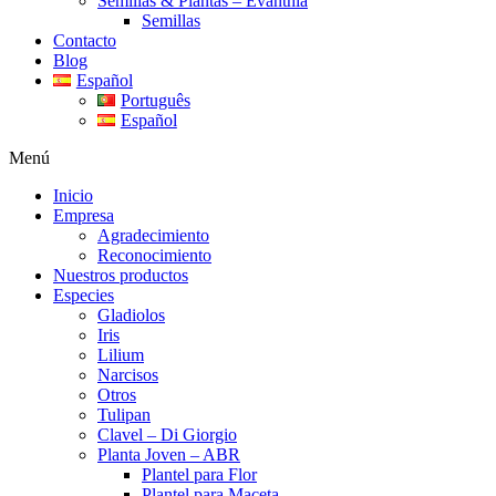
Semillas & Plantas – Evanthia
Semillas
Contacto
Blog
Español
Português
Español
Menú
Inicio
Empresa
Agradecimiento
Reconocimiento
Nuestros productos
Especies
Gladiolos
Iris
Lilium
Narcisos
Otros
Tulipan
Clavel – Di Giorgio
Planta Joven – ABR
Plantel para Flor
Plantel para Maceta