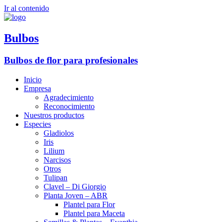
Ir al contenido
Bulbos
Bulbos de flor para profesionales
Inicio
Empresa
Agradecimiento
Reconocimiento
Nuestros productos
Especies
Gladiolos
Iris
Lilium
Narcisos
Otros
Tulipan
Clavel – Di Giorgio
Planta Joven – ABR
Plantel para Flor
Plantel para Maceta