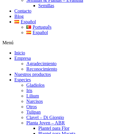
Semillas & Plantas – Evanthia
Semillas
Contacto
Blog
Español
Português
Español
Menú
Inicio
Empresa
Agradecimiento
Reconocimiento
Nuestros productos
Especies
Gladiolos
Iris
Lilium
Narcisos
Otros
Tulipan
Clavel – Di Giorgio
Planta Joven – ABR
Plantel para Flor
Plantel para Maceta