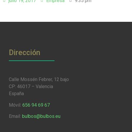
julio 19, 2017
Empresa
9:35 pm
Dirección
Calle Mossén Febrer, 12 bajo
CP: 46017 – Valencia
España
Móvil:
656 94 69 67
Email:
bulbos@bulbos.eu