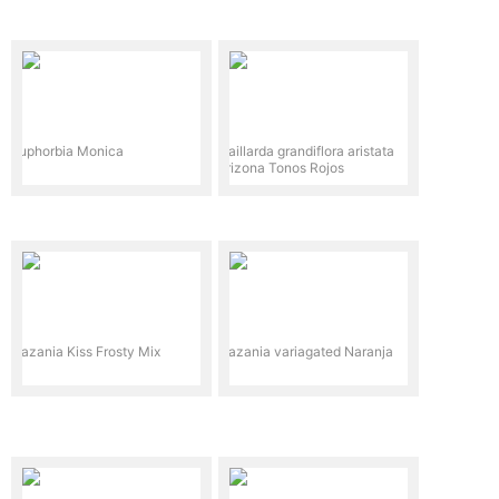
Euphorbia Monica
Gaillarda grandiflora aristata
arizona Tonos Rojos
Gazania Kiss Frosty Mix
Gazania variagated Naranja