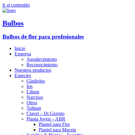
Ir al contenido
Bulbos
Bulbos de flor para profesionales
Inicio
Empresa
Agradecimiento
Reconocimiento
Nuestros productos
Especies
Gladiolos
Iris
Lilium
Narcisos
Otros
Tulipan
Clavel – Di Giorgio
Planta Joven – ABR
Plantel para Flor
Plantel para Maceta