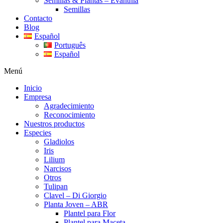
Semillas & Plantas – Evanthia
Semillas
Contacto
Blog
Español
Português
Español
Menú
Inicio
Empresa
Agradecimiento
Reconocimiento
Nuestros productos
Especies
Gladiolos
Iris
Lilium
Narcisos
Otros
Tulipan
Clavel – Di Giorgio
Planta Joven – ABR
Plantel para Flor
Plantel para Maceta