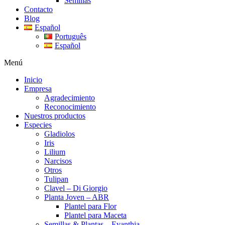
Semillas
Contacto
Blog
Español
Português
Español
Menú
Inicio
Empresa
Agradecimiento
Reconocimiento
Nuestros productos
Especies
Gladiolos
Iris
Lilium
Narcisos
Otros
Tulipan
Clavel – Di Giorgio
Planta Joven – ABR
Plantel para Flor
Plantel para Maceta
Semillas & Plantas – Evanthia