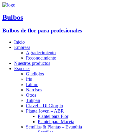
Ir
al
contenido
Bulbos
Bulbos de flor para profesionales
Inicio
Empresa
Agradecimiento
Reconocimiento
Nuestros productos
Especies
Gladiolos
Iris
Lilium
Narcisos
Otros
Tulipan
Clavel – Di Giorgio
Planta Joven – ABR
Plantel para Flor
Plantel para Maceta
Semillas & Plantas – Evanthia