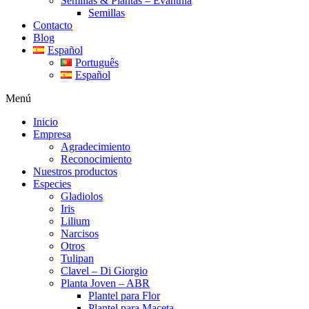
Semillas & Plantas – Evanthia
Semillas
Contacto
Blog
Español
Português
Español
Menú
Inicio
Empresa
Agradecimiento
Reconocimiento
Nuestros productos
Especies
Gladiolos
Iris
Lilium
Narcisos
Otros
Tulipan
Clavel – Di Giorgio
Planta Joven – ABR
Plantel para Flor
Plantel para Maceta