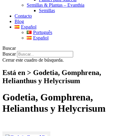
Semillas & Plantas – Evanthia
Semillas
Contacto
Blog
Español
Português
Español
Buscar
Buscar
Cerrar este cuadro de búsqueda.
Está en > Godetia, Gomphrena,
Helianthus y Helycrisum
Godetia, Gomphrena,
Helianthus y Helycrisum