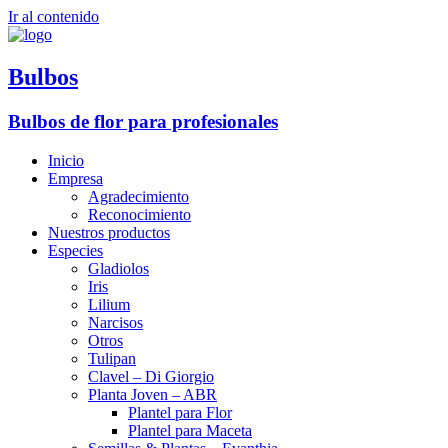
Ir al contenido
Bulbos
Bulbos de flor para profesionales
Inicio
Empresa
Agradecimiento
Reconocimiento
Nuestros productos
Especies
Gladiolos
Iris
Lilium
Narcisos
Otros
Tulipan
Clavel – Di Giorgio
Planta Joven – ABR
Plantel para Flor
Plantel para Maceta