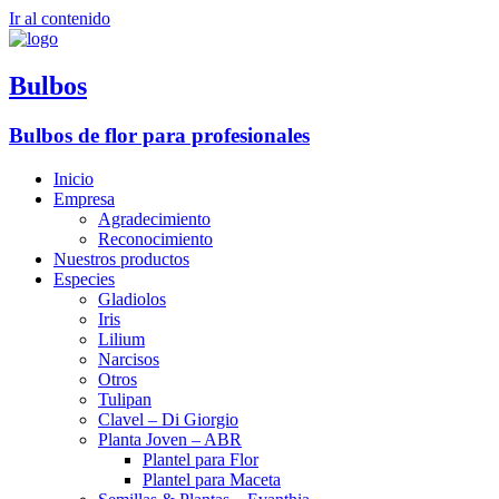
Ir al contenido
Bulbos
Bulbos de flor para profesionales
Inicio
Empresa
Agradecimiento
Reconocimiento
Nuestros productos
Especies
Gladiolos
Iris
Lilium
Narcisos
Otros
Tulipan
Clavel – Di Giorgio
Planta Joven – ABR
Plantel para Flor
Plantel para Maceta