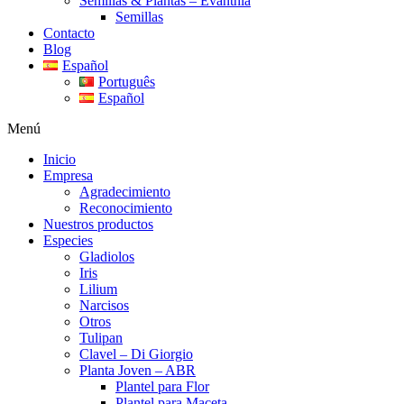
Semillas & Plantas – Evanthia
Semillas
Contacto
Blog
Español
Português
Español
Menú
Inicio
Empresa
Agradecimiento
Reconocimiento
Nuestros productos
Especies
Gladiolos
Iris
Lilium
Narcisos
Otros
Tulipan
Clavel – Di Giorgio
Planta Joven – ABR
Plantel para Flor
Plantel para Maceta