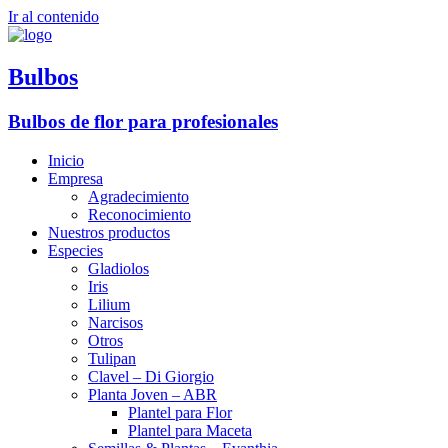
Ir al contenido
Bulbos
Bulbos de flor para profesionales
Inicio
Empresa
Agradecimiento
Reconocimiento
Nuestros productos
Especies
Gladiolos
Iris
Lilium
Narcisos
Otros
Tulipan
Clavel – Di Giorgio
Planta Joven – ABR
Plantel para Flor
Plantel para Maceta