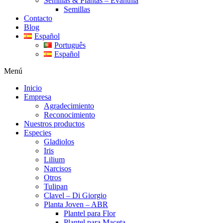
Semillas & Plantas – Evanthia
Semillas
Contacto
Blog
Español
Português
Español
Menú
Inicio
Empresa
Agradecimiento
Reconocimiento
Nuestros productos
Especies
Gladiolos
Iris
Lilium
Narcisos
Otros
Tulipan
Clavel – Di Giorgio
Planta Joven – ABR
Plantel para Flor
Plantel para Maceta