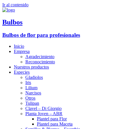
Ir al contenido
Bulbos
Bulbos de flor para profesionales
Inicio
Empresa
Agradecimiento
Reconocimiento
Nuestros productos
Especies
Gladiolos
Iris
Lilium
Narcisos
Otros
Tulipan
Clavel – Di Giorgio
Planta Joven – ABR
Plantel para Flor
Plantel para Maceta