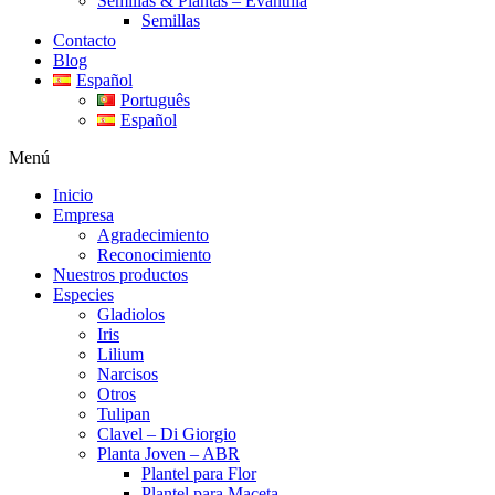
Semillas & Plantas – Evanthia
Semillas
Contacto
Blog
Español
Português
Español
Menú
Inicio
Empresa
Agradecimiento
Reconocimiento
Nuestros productos
Especies
Gladiolos
Iris
Lilium
Narcisos
Otros
Tulipan
Clavel – Di Giorgio
Planta Joven – ABR
Plantel para Flor
Plantel para Maceta