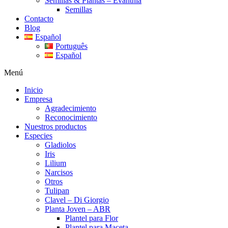
Semillas & Plantas – Evanthia
Semillas
Contacto
Blog
Español
Português
Español
Menú
Inicio
Empresa
Agradecimiento
Reconocimiento
Nuestros productos
Especies
Gladiolos
Iris
Lilium
Narcisos
Otros
Tulipan
Clavel – Di Giorgio
Planta Joven – ABR
Plantel para Flor
Plantel para Maceta