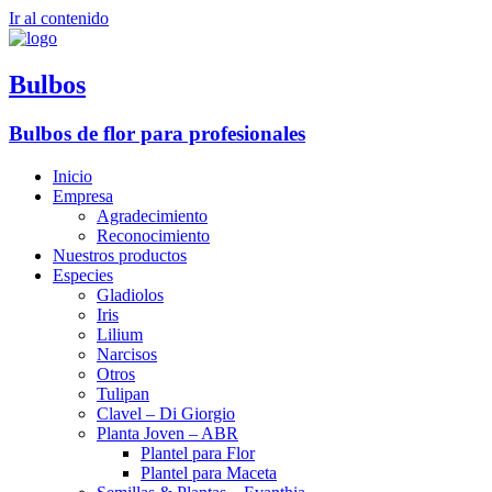
Ir al contenido
Bulbos
Bulbos de flor para profesionales
Inicio
Empresa
Agradecimiento
Reconocimiento
Nuestros productos
Especies
Gladiolos
Iris
Lilium
Narcisos
Otros
Tulipan
Clavel – Di Giorgio
Planta Joven – ABR
Plantel para Flor
Plantel para Maceta