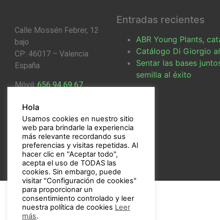
Entradas recientes
Calle Mossén Febrer, 12
ABR Young Plants, ca
bajo
Catálogo Di Giorgio a
CP: 46017 – Valencia
Sentar las bases junto
España
semilla al éxito
Móvil:
656 94 69 67
Email:
bulbos@bulbos.eu
Hola
Usamos cookies en nuestro sitio
web para brindarle la experiencia
más relevante recordando sus
preferencias y visitas repetidas. Al
hacer clic en "Aceptar todo",
acepta el uso de TODAS las
cookies. Sin embargo, puede
visitar "Configuración de cookies"
para proporcionar un
consentimiento controlado y leer
nuestra política de cookies
Leer
más
.