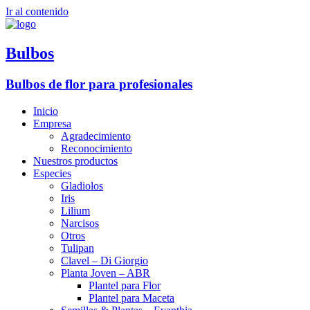
Ir al contenido
Bulbos
Bulbos de flor para profesionales
Inicio
Empresa
Agradecimiento
Reconocimiento
Nuestros productos
Especies
Gladiolos
Iris
Lilium
Narcisos
Otros
Tulipan
Clavel – Di Giorgio
Planta Joven – ABR
Plantel para Flor
Plantel para Maceta