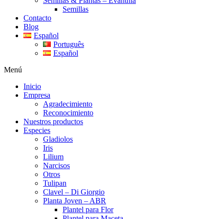
Semillas & Plantas – Evanthia
Semillas
Contacto
Blog
Español
Português
Español
Menú
Inicio
Empresa
Agradecimiento
Reconocimiento
Nuestros productos
Especies
Gladiolos
Iris
Lilium
Narcisos
Otros
Tulipan
Clavel – Di Giorgio
Planta Joven – ABR
Plantel para Flor
Plantel para Maceta