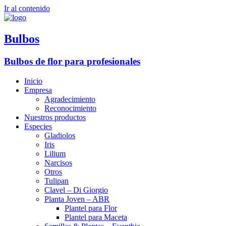
Ir al contenido
Bulbos
Bulbos de flor para profesionales
Inicio
Empresa
Agradecimiento
Reconocimiento
Nuestros productos
Especies
Gladiolos
Iris
Lilium
Narcisos
Otros
Tulipan
Clavel – Di Giorgio
Planta Joven – ABR
Plantel para Flor
Plantel para Maceta