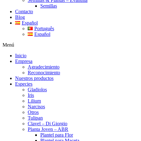
Semillas & Plantas – Evanthia
Semillas
Contacto
Blog
Español
Português
Español
Menú
Inicio
Empresa
Agradecimiento
Reconocimiento
Nuestros productos
Especies
Gladiolos
Iris
Lilium
Narcisos
Otros
Tulipan
Clavel – Di Giorgio
Planta Joven – ABR
Plantel para Flor
Plantel para Maceta